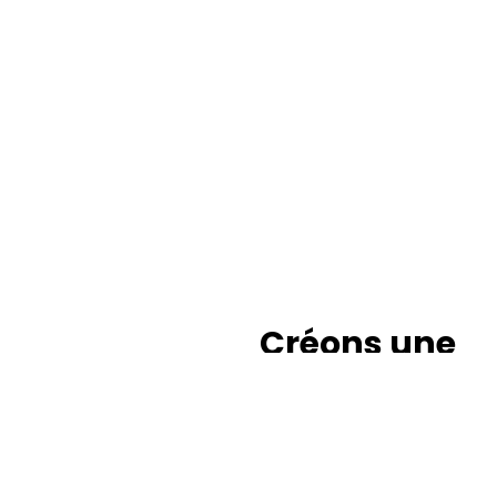
Créons une
enseigne à
votre image
L’enseigne est devenue,