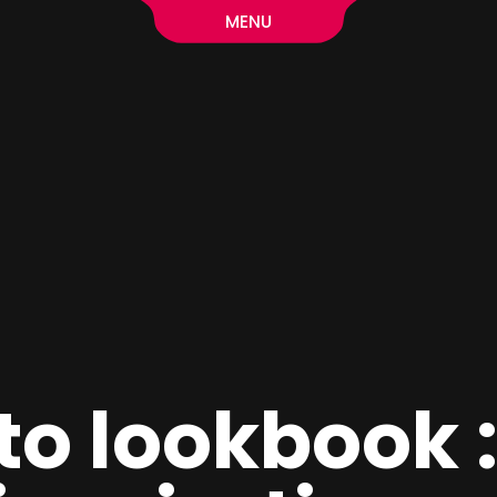
MENU
o lookbook 