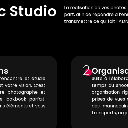
c Studio
La réalisation de vos phot
part, afin de répondre à l’e
transmettre ce qui fait l’AD
2
ns
Organisa
rencontre et étudie
Suite à l’élabo
t votre vision. C’est
temps du shoot
tre photographe et
organisation r
le lookbook parfait.
prises de vues 
ins éléments et vous
des mannequins
transports, org