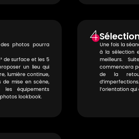
4
Sélectio
n des photos pourra
Une fois la séa
à la sélection 
² de surface et les 5
meilleurs. Su
roposer un lieu qui
commencera pou
re, lumière continue,
de la retouc
es de mise en scène,
d’imperfection
s les équipements
l’orientation qu
 photos lookbook.