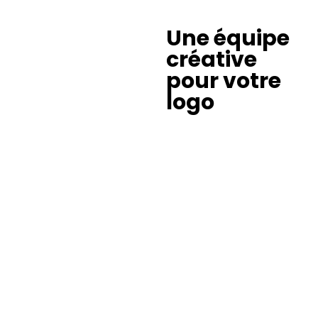
Une équipe
créative
pour votre
logo
S’entourer de
créatifs
est le meilleur moyen de
bénéficier d’un logo de
qualité, en adéquation
avec votre vision et
adapté à la cible que
vous chercherez à
atteindre.
Avec Studio HV, vous
serez entourés de